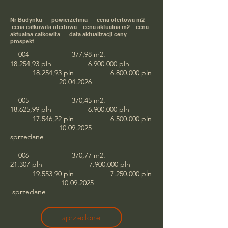
Nr Budynku powierzchnia cena ofertowa m2
cena całkowita ofertowa cena aktualna m2 cena
aktualna całkowita data aktualizacji ceny
prospekt
004 377,98 m2.
18.254,93 pln
6.900.000
pln
18.254,93 pln
6.800.000
pln
20.04.2026
005 370,45 m2.
18.625,99 pln
6.900.000
pln
17.546,22 pln
6.500.000
pln
10.09.2025
sprzedane
006 370,77 m2.
21.307 pln
7.900.000
pln
19.553,90 pln
7.250.000
pln
10.09.2025
sprzedane
sprzedane